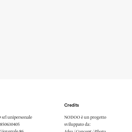
Credits
srl unipersonale
NODOO è un progetto
3850630405
sviluppato da:
 Giovenale 86
Idea / Concept / Photo