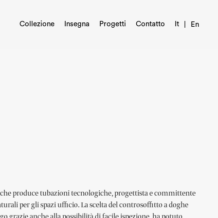
Collezione
Insegna
Progetti
Contatto
It
En
a che produce tubazioni tecnologiche, progettista e committente
urali per gli spazi ufficio. La scelta del controsoffitto a doghe
o grazie anche alla possibilità di facile ispezione, ha potuto