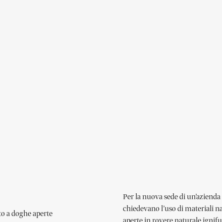
Per la nuova sede di un’aziend
chiedevano l’uso di materiali nat
to a doghe aperte
aperte in rovere naturale ignifug