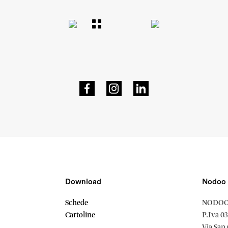
Navigazione
articoli
Download
Nodoo
Schede
NODOO 
Cartoline
P.Iva 0
Via San