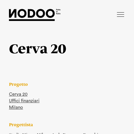
Vai
al
contenuto
Cerva 20
Progetto
Cerva 20
Uffici finanziari
Milano
Progettista